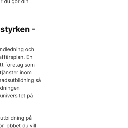
r du gör din
styrken -
andledning och
affärsplan. En
ett företag som
 tjänster inom
nadsutbildning så
ldningen
universitet på
utbildning på
 jobbet du vill