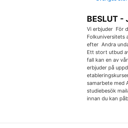
BESLUT - 
Vi erbjuder För 
Folkuniversitets
efter Andra unda
Ett stort utbud a
fall kan en av vå
erbjuder på uppd
etableringskurse
samarbete med Ar
studiebesök mai
innan du kan påb