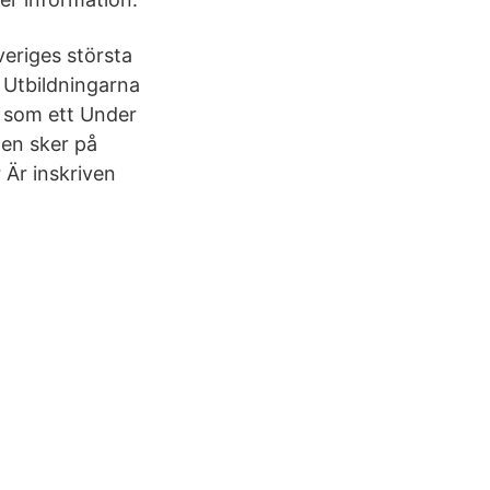
riges största
a Utbildningarna
, som ett Under
gen sker på
 Är inskriven