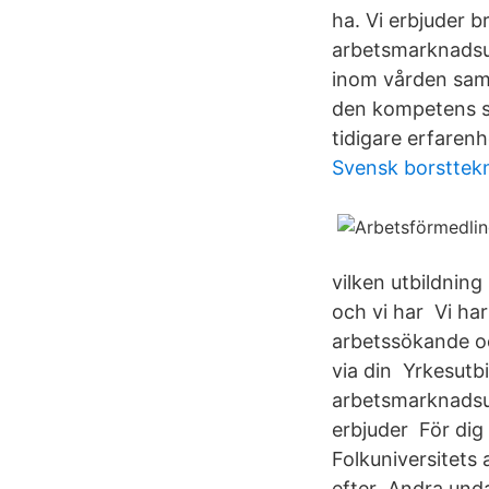
ha. Vi erbjuder b
arbetsmarknadsut
inom vården samt
den kompetens so
tidigare erfaren
Svensk borsttek
vilken utbildnin
och vi har Vi ha
arbetssökande oc
via din Yrkesutb
arbetsmarknadsut
erbjuder För dig
Folkuniversitets
efter Andra unda