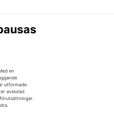
 pausas
 Med en
läggande
är utformade
ter avslutad
förutsättningar.
dra.