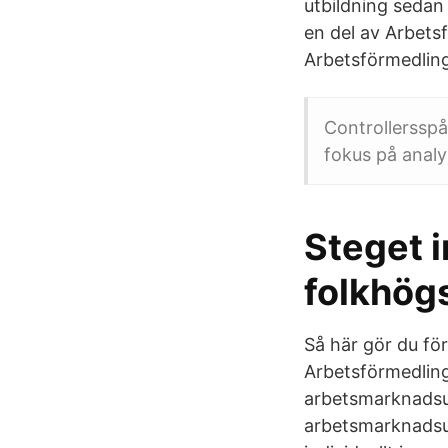
utbildning sedan 
en del av Arbets
Arbetsförmedling
Controllerssp
fokus på analy
Steget 
folkhög
Så här gör du fö
Arbetsförmedling
arbetsmarknadsut
arbetsmarknadsut