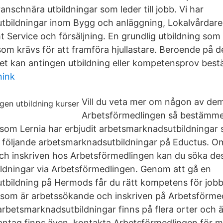
ranschnära utbildningar som leder till jobb. Vi har
bildningar inom Bygg och anläggning, Lokalvårdare
 Service och försäljning. En grundlig utbildning som
m krävs för att framföra hjullastare. Beroende på d
het kan antingen utbildning eller kompetensprov bestä
nink
Vill du veta mer om någon av de
Arbetsförmedlingen så bestämmer
g som Lernia har erbjudit arbetsmarknadsutbildningar 
r följande arbetsmarknadsutbildningar på Eductus. O
h inskriven hos Arbetsförmedlingen kan du söka des
ildningar via Arbetsförmedlingen. Genom att gå en
bildning på Hermods får du rätt kompetens för jobbet
 som är arbetssökande och inskriven på Arbetsförme
 arbetsmarknadsutbildningar finns på flera orter och
ntag finns även, kontakta Arbetsförmedlingen för m