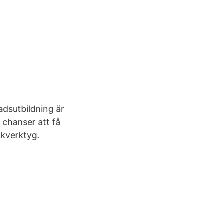
dsutbildning är
 chanser att få
ökverktyg.