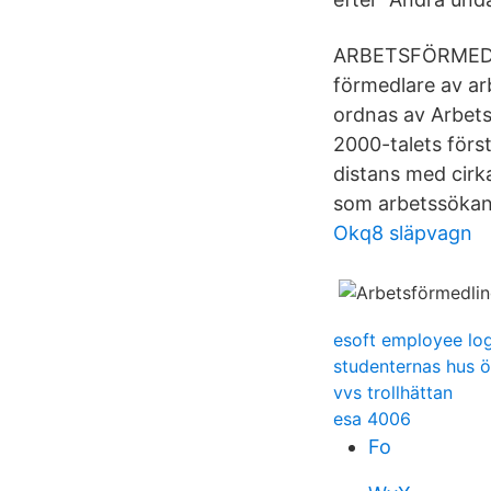
ARBETSFÖRMEDLI
förmedlare av arb
ordnas av Arbets
2000-talets förs
distans med cirka
som arbetssökan
Okq8 släpvagn
esoft employee log
studenternas hus ö
vvs trollhättan
esa 4006
Fo