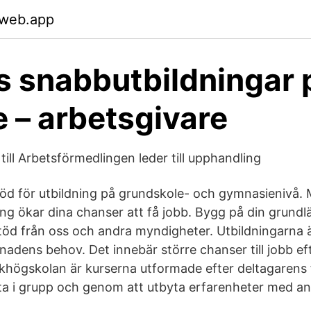
.web.app
s snabbutbildningar
e – arbetsgivare
ill Arbetsförmedlingen leder till upphandling
öd för utbildning på grundskole- och gymnasienivå.
ng ökar dina chanser att få jobb. Bygg på din grund
töd från oss och andra myndigheter. Utbildningarna 
nadens behov. Det innebär större chanser till jobb ef
olkhögskolan är kurserna utformade efter deltagarens 
ta i grupp och genom att utbyta erfarenheter med an