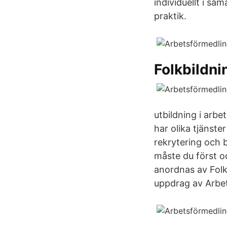
individuellt i s
praktik.
Folkbildni
utbildning i arb
har olika tjänste
rekrytering och 
måste du först o
anordnas av Folk
uppdrag av Arbe