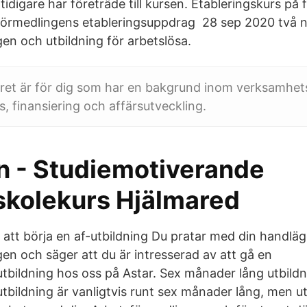
tidigare har företräde till kursen. Etableringskurs på
förmedlingens etableringsuppdrag 28 sep 2020 två 
en och utbildning för arbetslösa.
året är för dig som har en bakgrund inom verksamhe
s, finansiering och affärsutveckling.
in - Studiemotiverande
skolekurs Hjälmared
r att börja en af-utbildning Du pratar med din handlä
en och säger att du är intresserad av att gå en
bildning hos oss på Astar. Sex månader lång utbildn
bildning är vanligtvis runt sex månader lång, men u