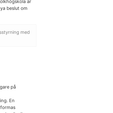
 folkhögskola är
nya beslut om
tsstyrning med
ggare på
ing. En
tformas