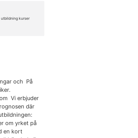
ningar och På
iker.
som Vi erbjuder
 prognosen där
tbildningen:
er om yrket på
d en kort