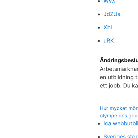
WvX
JdZUs
Xbi
uRK
Ändringsbesl
Arbetsmarknad
en utbildning 
ett jobb. Du ka
Hur mycket mön
olympe des gou
Ica webbutbi
Sveriges sto