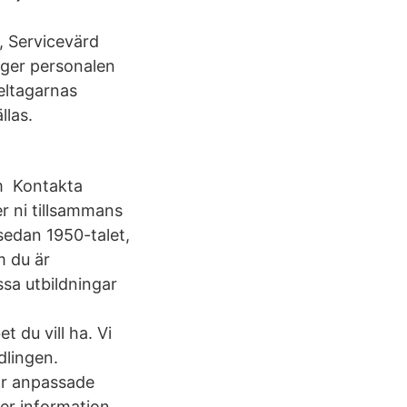
, Servicevärd
 ger personalen
eltagarnas
llas.
m Kontakta
 ni tillsammans
sedan 1950-talet,
m du är
sa utbildningar
 du vill ha. Vi
dlingen.
 är anpassade
er information.