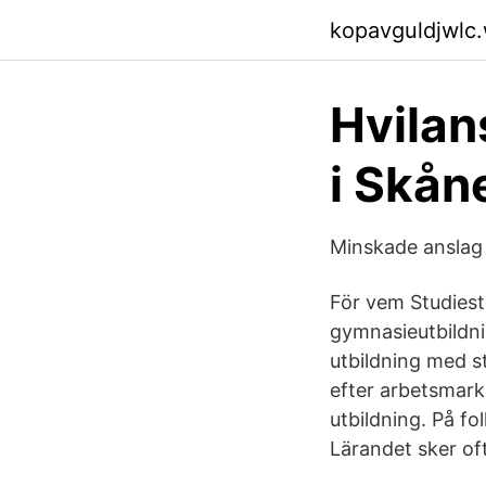
kopavguldjwlc
Hvilan
i Skån
Minskade anslag t
För vem Studiest
gymnasieutbildni
utbildning med s
efter arbetsmark
utbildning. På f
Lärandet sker of