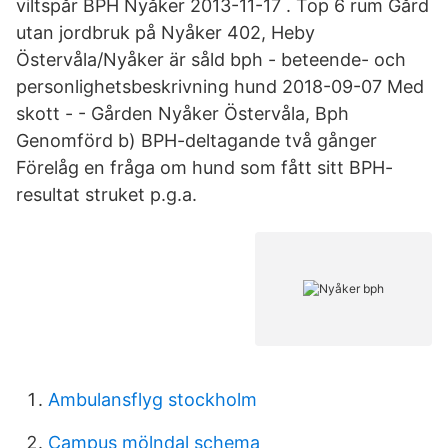
viltspår BPH Nyåker 2013-11-17 . Top 6 rum Gård
utan jordbruk på Nyåker 402, Heby
Östervåla/Nyåker är såld bph - beteende- och
personlighetsbeskrivning hund 2018-09-07 Med
skott - - Gården Nyåker Östervåla, Bph
Genomförd b) BPH-deltagande två gånger
Förelåg en fråga om hund som fått sitt BPH-
resultat struket p.g.a.
Ambulansflyg stockholm
Campus mölndal schema