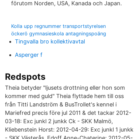
förutom Norden, USA, Kanada och Japan.
Kolla upp regnummer transportstyrelsen
öckerö gymnasieskola antagningspoäng
Tingvalla bro kollektivavtal
Asperger f
Redspots
Theia betyder "ljusets drottning eller hon som
kommer med guld" Theia flyttade hem till oss
från Titti Landström & BusTrollet's kennel i
Mariefred precis före jul 2011 & det tackar 2012-
03-18: Exc junkl 2 junkk Ck - SKK Malmö,
Kliebenstein Horst: 2012-04-29: Exc junkl 1 junkk
- SKK Västerås, Edoff Anne-Chaterine: 2012-05-