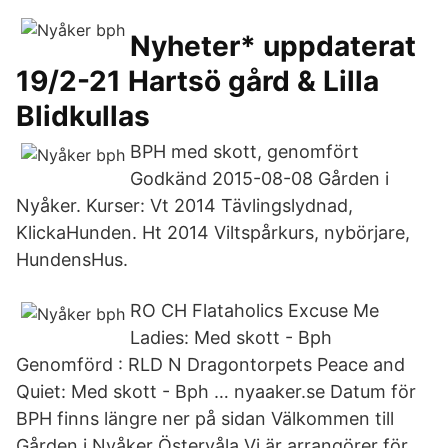
Nyheter* uppdaterat
19/2-21 Hartsö gård & Lilla
Blidkullas
BPH med skott, genomfört
Godkänd 2015-08-08 Gården i
Nyåker. Kurser: Vt 2014 Tävlingslydnad,
KlickaHunden. Ht 2014 Viltspårkurs, nybörjare,
HundensHus.
RO CH Flataholics Excuse Me
Ladies: Med skott - Bph
Genomförd : RLD N Dragontorpets Peace and
Quiet: Med skott - Bph … nyaaker.se Datum för
BPH finns längre ner på sidan Välkommen till
Gården i Nyåker Östervåla Vi är arrangörer för