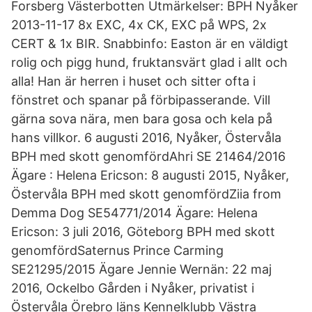
Forsberg Västerbotten Utmärkelser: BPH Nyåker
2013-11-17 8x EXC, 4x CK, EXC på WPS, 2x
CERT & 1x BIR. Snabbinfo: Easton är en väldigt
rolig och pigg hund, fruktansvärt glad i allt och
alla! Han är herren i huset och sitter ofta i
fönstret och spanar på förbipasserande. Vill
gärna sova nära, men bara gosa och kela på
hans villkor. 6 augusti 2016, Nyåker, Östervåla
BPH med skott genomfördAhri SE 21464/2016
Ägare : Helena Ericson: 8 augusti 2015, Nyåker,
Östervåla BPH med skott genomfördZiia from
Demma Dog SE54771/2014 Ägare: Helena
Ericson: 3 juli 2016, Göteborg BPH med skott
genomfördSaternus Prince Carming
SE21295/2015 Ägare Jennie Wernän: 22 maj
2016, Ockelbo Gården i Nyåker, privatist i
Östervåla Örebro läns Kennelklubb Västra