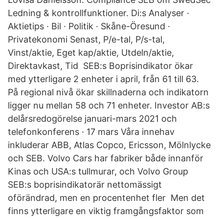
Ledning & kontrollfunktioner. Di:s Analyser ·
Aktietips · Bil · Politik · Skåne-Öresund ·
Privatekonomi Senast, P/e-tal, P/s-tal,
Vinst/aktie, Eget kap/aktie, Utdeln/aktie,
Direktavkast, Tid SEB:s Boprisindikator ökar
med ytterligare 2 enheter i april, från 61 till 63.
På regional nivå ökar skillnaderna och indikatorn
ligger nu mellan 58 och 71 enheter. Investor AB:s
delårsredogörelse januari-mars 2021 och
telefonkonferens · 17 mars Våra innehav
inkluderar ABB, Atlas Copco, Ericsson, Mölnlycke
och SEB. Volvo Cars har fabriker både innanför
Kinas och USA:s tullmurar, och Volvo Group
SEB:s boprisindikatorär nettomässigt
oförändrad, men en procentenhet fler Men det
finns ytterligare en viktig framgångsfaktor som