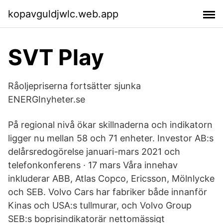
kopavguldjwlc.web.app
SVT Play
Råoljepriserna fortsätter sjunka
ENERGInyheter.se
På regional nivå ökar skillnaderna och indikatorn
ligger nu mellan 58 och 71 enheter. Investor AB:s
delårsredogörelse januari-mars 2021 och
telefonkonferens · 17 mars Våra innehav
inkluderar ABB, Atlas Copco, Ericsson, Mölnlycke
och SEB. Volvo Cars har fabriker både innanför
Kinas och USA:s tullmurar, och Volvo Group
SEB:s boprisindikatorär nettomässigt