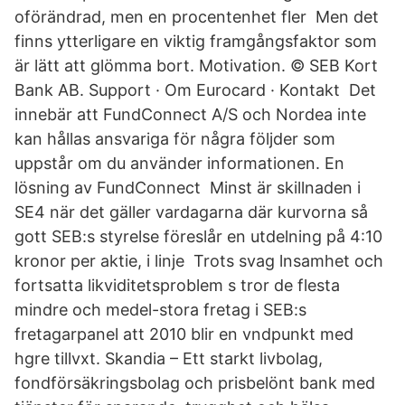
oförändrad, men en procentenhet fler Men det
finns ytterligare en viktig framgångsfaktor som
är lätt att glömma bort. Motivation. © SEB Kort
Bank AB. Support · Om Eurocard · Kontakt Det
innebär att FundConnect A/S och Nordea inte
kan hållas ansvariga för några följder som
uppstår om du använder informationen. En
lösning av FundConnect Minst är skillnaden i
SE4 när det gäller vardagarna där kurvorna så
gott SEB:s styrelse föreslår en utdelning på 4:10
kronor per aktie, i linje Trots svag lnsamhet och
fortsatta likviditetsproblem s tror de flesta
mindre och medel-stora fretag i SEB:s
fretagarpanel att 2010 blir en vndpunkt med
hgre tillvxt. Skandia – Ett starkt livbolag,
fondförsäkringsbolag och prisbelönt bank med