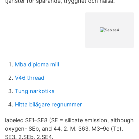
tjänster för sparande, trygghet och hälsa.
Mba diploma mill
V46 thread
Tung narkotika
Hitta bilägare regnummer
labeled SE1–SE8 (SE = silicate emission, although
oxygen- SEb, and 44. 2. M. 363. M3–9e (Tc).
SE3. 2.SEb. 2.SE4.