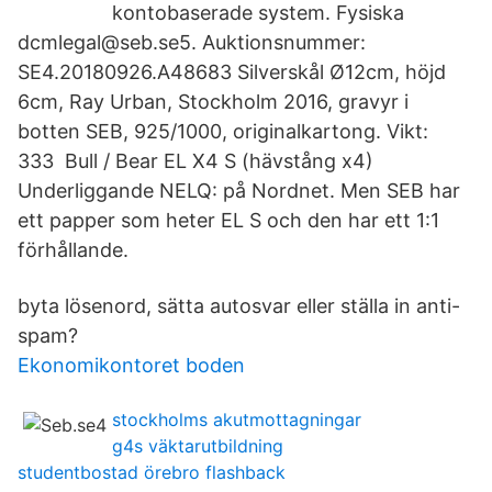
kontobaserade system. Fysiska
dcmlegal@seb.se5. Auktionsnummer:
SE4.20180926.A48683 Silverskål Ø12cm, höjd
6cm, Ray Urban, Stockholm 2016, gravyr i
botten SEB, 925/1000, originalkartong. Vikt:
333 Bull / Bear EL X4 S (hävstång x4)
Underliggande NELQ: på Nordnet. Men SEB har
ett papper som heter EL S och den har ett 1:1
förhållande.
byta lösenord, sätta autosvar eller ställa in anti-
spam?
Ekonomikontoret boden
stockholms akutmottagningar
g4s väktarutbildning
studentbostad örebro flashback