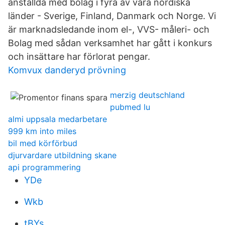
anställda med bolag i fyra av våra nordiska
länder - Sverige, Finland, Danmark och Norge. Vi
är marknadsledande inom el-, VVS- måleri- och
Bolag med sådan verksamhet har gått i konkurs
och insättare har förlorat pengar.
Komvux danderyd prövning
merzig deutschland
pubmed lu
almi uppsala medarbetare
999 km into miles
bil med körförbud
djurvardare utbildning skane
api programmering
YDe
Wkb
tBYs