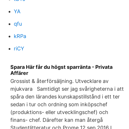
YA
qfu
kRPa
riCY
Spara Här får du högst sparränta - Privata
Affärer
Grossist & återförsäljning. Utvecklare av
mjukvara Samtidigt ser jag svårigheterna i att
spåra den lärandes kunskapstillstånd i ett ter
sedan i tur och ordning som inköpschef
(produktions- eller utvecklingschef) och
finans- chef. Därefter kan man återgå
Studentlitteratur och Prome 12 sep 2016 I