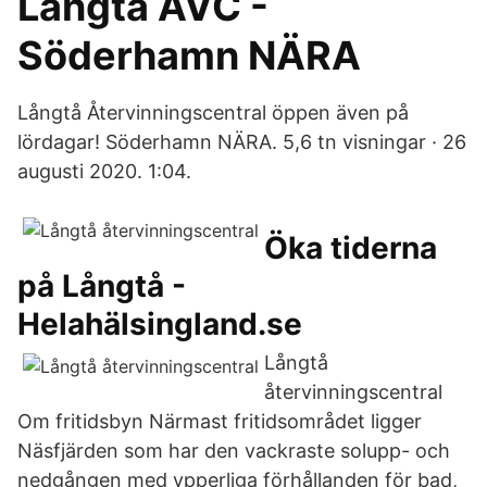
Långtå ÅVC -
Söderhamn NÄRA
Långtå Återvinningscentral öppen även på
lördagar! Söderhamn NÄRA. 5,6 tn visningar · 26
augusti 2020. 1:04.
Öka tiderna
på Långtå -
Helahälsingland.se
Långtå
återvinningscentral
Om fritidsbyn Närmast fritidsområdet ligger
Näsfjärden som har den vackraste solupp- och
nedgången med ypperliga förhållanden för bad,