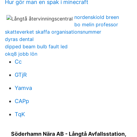
Hur gör man en spak i minecraft
nordenskiold breen
bo melin professor
skatteverket skaffa organisationsnummer
dyras dental
dipped beam bulb fault led
okq8 jobb lön
Cc
GTjR
Yamva
CAPp
TqK
Söderhamn Nära AB - Långtå Avfallsstation,